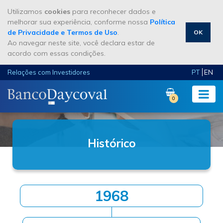
Utilizamos
cookies
para reconhecer dados e
melhorar sua experiência, conforme nossa
Política
de Privacidade e Termos de Uso
.
OK
Ao navegar neste site, você declara estar de
acordo com essas condições.
EN
Relações com Investidores
PT
0
Histórico
1968