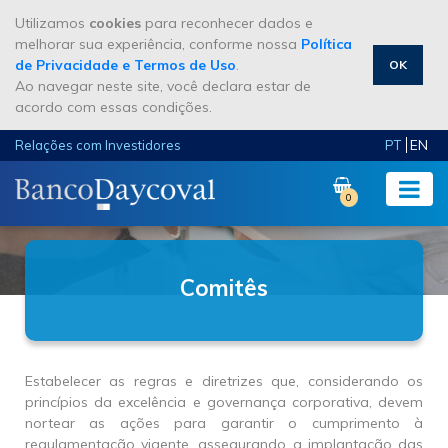
Utilizamos
cookies
para reconhecer dados e
melhorar sua experiência, conforme nossa
Política
de Privacidade e Termos de Uso
.
OK
Ao navegar neste site, você declara estar de
acordo com essas condições.
EN
Relações com Investidores
PT
0
Comitês
Estabelecer as regras e diretrizes que, considerando os
princípios da excelência e governança corporativa, devem
nortear as ações para garantir o cumprimento à
regulamentação vigente, assegurando a implantação das